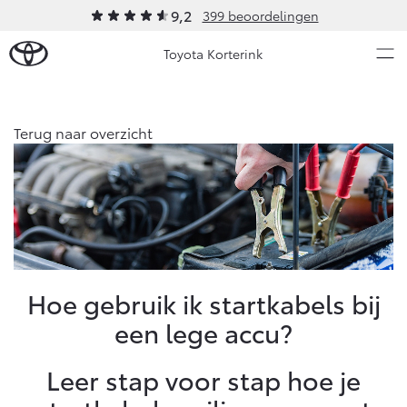
9,2
399 beoordelingen
Toyota Korterink
Over Ons
Terug naar overzicht
Nieuws en Acties
Ons bedrijf
Ons bedrijf
Onderhoud
Vacatures
Klantbeoordelingen
Service & Onderhoud
Werkplaatsafspraak maken
Hoe gebruik ik startkabels bij
Contact en Route
een lege accu?
Werkplaatsafspraak
Contact en Route
Onderhoud op Maat
Leer stap voor stap hoe je
APK
Schade melden