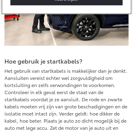
Onderdelen
Accessoires
Banden
Connected
Hoe gebruik je startkabels?
Connected Services
MyToyota login
Het gebruik van startkabels is makkelijker dan je denkt.
Aansluiten vereist echter wel zorgvuldigheid om
MyToyota App
kortsluiting en zelfs verwondingen te voorkomen.
Abonnementen
Controleer in elk geval eerst de staat van de
Multimedia
startkabels voordat je ze aansluit. De rode en zwarte
Connected check
kabels moeten vrij zijn van grote beschadigingen en de
Navigatie updates
isolatie moet intact zijn. Verder geldt: hoe dikker de
kabel, hoe beter. Plaats je auto zo dicht mogelijk bij de
auto met lege accu. Zet de motor van je auto uit en