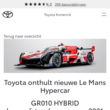
9,2
399 beoordelingen
Toyota Korterink
Over Ons
Terug naar overzicht
Nieuws en Acties
Ons bedrijf
Ons bedrijf
Onderhoud
Vacatures
Klantbeoordelingen
Service & Onderhoud
Werkplaatsafspraak maken
Toyota onthult nieuwe Le Mans
Contact en Route
Hypercar
Werkplaatsafspraak
Contact en Route
Onderhoud op Maat
GR010 HYBRID
APK
Schade melden