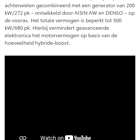
achterwielen gecombineerd met een generator van 200
kW/272 pk – ontwikkeld door AISIN AW en DENSO – op
de vooras. Het totale vermogen is beperkt tot 500
kW/680 pk. Hierbij vermindert geavanceerde
elektronica het motorvermogen op basis van de
hoeveelheid hybride-boost.