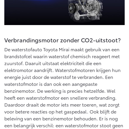
Onderdelen
Accessoires
Banden
Verbrandingsmotor zonder CO2-uitstoot?
Connected
De waterstofauto Toyota Mirai maakt gebruik van een
brandstofcel waarin waterstof chemisch reageert met
Connected Services
zuurstof. Daaruit uitstaat elektriciteit die een
MyToyota login
elektromotor aandrijft. Waterstofmotoren krijgen hun
MyToyota App
energie juist door de waterstof te verbranden. Een
waterstofmotor is dan ook een aangepaste
Abonnementen
benzinemotor. De werking is precies hetzelfde. Wel
Multimedia
heeft een waterstofmotor een snellere verbranding.
Connected check
Daardoor draait de motor iets meer toeren, wat zorgt
Navigatie updates
voor betere reacties op het gaspedaal. Ook blijft de
beleving van een benzinemotor behouden. Er is nog
een belangrijk verschil: een waterstofmotor stoot geen