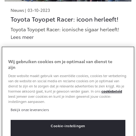
Aircoservice
Nieuws |
03-10-2023
Vakantiecheck
Contact en route
Toyota Toyopet Racer: icoon herleeft!
Hybride zekerheidscontrole
Toyota handleidingen
Toyota Toyopet Racer: iconische sigaar herleeft!
Lees meer
Toyota Service Documentatie (SIL)
Schade & Garantie
Wij gebruiken cookies om je optimaal van dienst te
zijn
Toyota Pechhulp
Deze website maakt gebruik van essentiële cookies, cookies ter verbetering
van de website en social media en reclame cookies om je optimaal van
Schade & Glasherstel
dienst te zijn en te zorgen dat je relevante advertenties te zien krijgt. Als je
Toyota fabrieksgarantie
hiermee akkoord gaat, kunt je gewoon verder gaan. In ons
cookiebeleid
leest jemeer over cookies en kunt je indien gewenst jouw cookie-
10 jaar Toyota garantie
instellingen aanpassen.
Nieuws |
27-09-2023
10 jaar batterijgarantie
Toyota helpt de maan verkennen
Bekijk onze leveranciers
Toyota draagt bij aan NASA Artemis-programma
Cookie-instellingen
Lees meer
Onderdelen & Accessoires