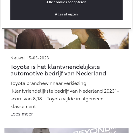
Alle cookies accepteren
Onderdelen
Alles afwijzen
Accessoires
Banden
Connected
Nieuws |
15-05-2023
Connected Services
Toyota is het klantvriendelijkste
MyToyota login
automotive bedrijf van Nederland
MyToyota App
Toyota branchewinnaar verkiezing
Abonnementen
‘Klantvriendelijkste bedrijf van Nederland 2023’ –
Multimedia
score van 8,18 – Toyota vijfde in algemeen
Connected check
klassement
Navigatie updates
Lees meer