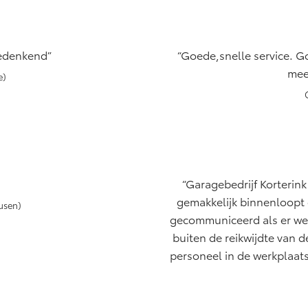
edenkend
Goede,snelle service. Go
mee
e)
Garagebedrijf Korterink
gemakkelijk binnenloopt 
usen)
gecommuniceerd als er w
buiten de reikwijdte van 
personeel in de werkplaats