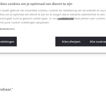
iken cookies om je optimaal van dienst te zijn
 maakt gebruik van essentiële cookies, cookies ter verbetering van de website en soci
ies om je optimaal van dienst te zijn en te zorgen dat je relevante advertenties te zien kr
oord gaat, kunt je gewoon verder gaan. In ons
cookiebeleid
leest jemeer over cookies 
nst jouw cookie-instellingen aanpassen.
ices
leveranciers
Het is eenvertrouwen dea
nstellingen
Alles afwijzen
Alle cookie
Rouveen te rijden.Alles 
usen)
n
volgen
ck
tes
uwbaar.