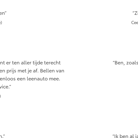
en
Z
e)
Cee
nt er ten aller tijde terecht
Ben, zoals
 prijs met je af. Bellen van
stenloos een leenauto mee.
ice.
)
n.
Ik ben al 