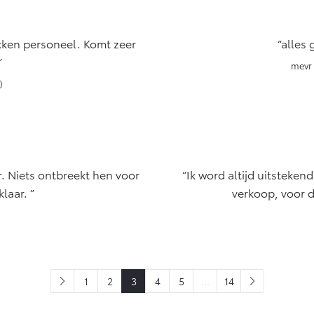
kken personeel. Komt zeer
alles 
mevr 
)
. Niets ontbreekt hen voor
Ik word altijd uitsteken
 klaar.
verkoop, voor d
1
2
3
4
5
...
14