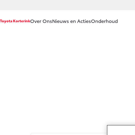
Over Ons
Nieuws en Acties
Onderhoud
Toyota Korterink
Ons bedrijf
Service & Ond
Ons bedrijf
Werkplaatsafs
Vacatures
Onderhoud op
Klantbeoordelingen
APK
Contact en
Aircoservice
Route
Vakantiecheck
Hybride zekerh
Toyota handlei
Toyota Service
(SIL)