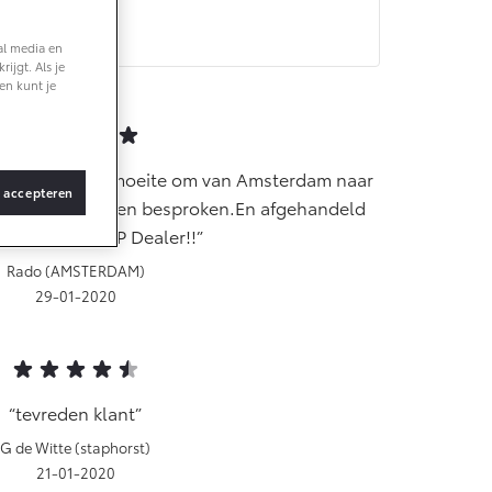
al media en
ijgt. Als je
en kunt je
ler.Ik heb het moeite om van Amsterdam naar
s accepteren
wordt van te voren besproken.En afgehandeld
s afspraak.TOP Dealer!!
Rado (AMSTERDAM)
29-01-2020
tevreden klant
G de Witte (staphorst)
21-01-2020