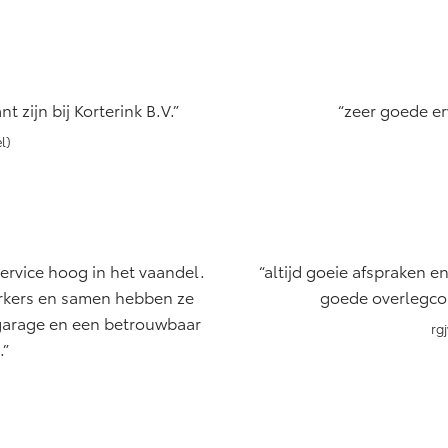
 zijn bij Korterink B.V.
zeer goede er
l)
service hoog in het vaandel.
altijd goeie afspraken e
rkers en samen hebben ze
goede overlegcon
 garage en een betrouwbaar
rg
.