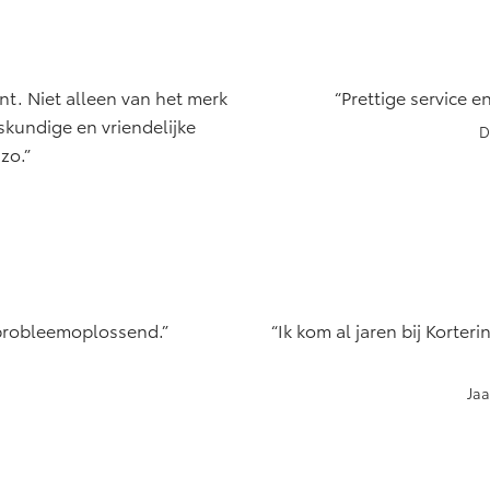
ant. Niet alleen van het merk
Prettige service 
skundige en vriendelijke
D
zo.
 probleemoplossend.
Ik kom al jaren bij Korte
Jaa