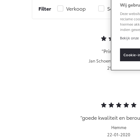
Wij gebru
Filter
Verkoop
Service
Deze website
Connected
reclame cook
hiermee akk
indien gewe
Connected Serv
Bekijk onze 
MyToyota login
Prima garage
MyToyota App
Cookie-i
Jan Schoemaker (Nieuwle
Abonnemente
29-01-2020
Multimedia
Connected che
Navigatie upda
goede kwaliteit en bero
Hemme
22-01-2020