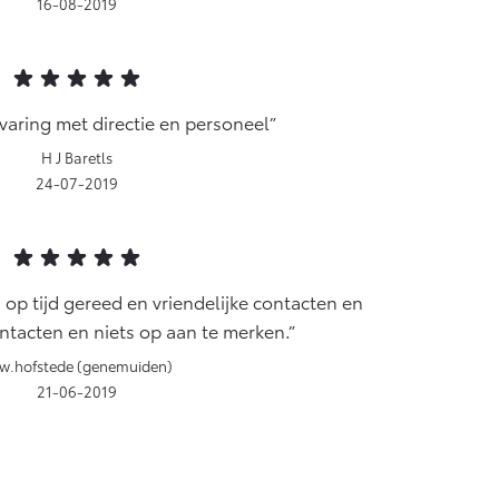
16-08-2019
varing met directie en personeel
H J Baretls
24-07-2019
n op tijd gereed en vriendelijke contacten en
tacten en niets op aan te merken.
jw.hofstede (genemuiden)
21-06-2019